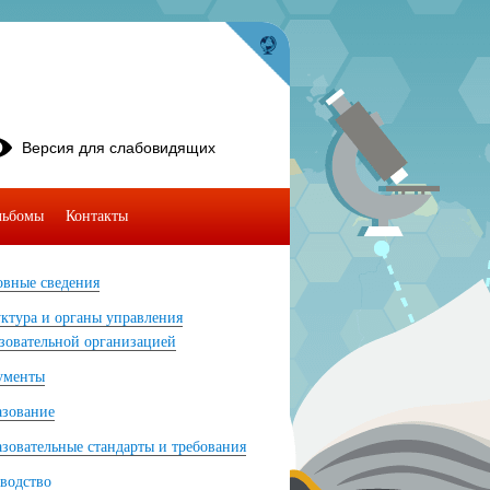
Версия для слабовидящих
льбомы
Контакты
вные сведения
ктура и органы управления
зовательной организацией
ументы
азование
зовательные стандарты и требования
водство