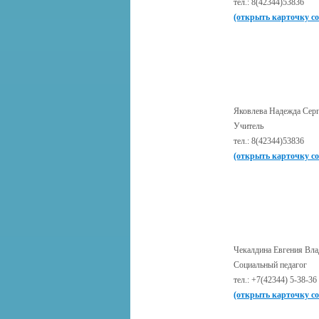
тел.: 8(42344)53836
(открыть карточку с
Яковлева Надежда Серг
Учитель
тел.: 8(42344)53836
(открыть карточку с
Чекалдина Евгения Вл
Социальный педагог
тел.: +7(42344) 5-38-36
(открыть карточку с