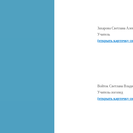
Захарова Светлана Але
Учитель
(открыть карточку с
Войток Светлана Влад
Учитель-логопед
(открыть карточку с