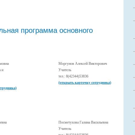
льная программа основного
имовна
Моргунов Алексей Викторович
а и
Учитель
тел.: 8(42344)53836
(открыть карточку сотрудника)
отрудника)
евна
Посметухова Галина Васильевна
Учитель