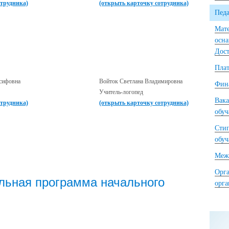
отрудника)
(открыть карточку сотрудника)
Педа
Мате
осна
Дост
Плат
сифовна
Войток Светлана Владимировна
Фина
Учитель-логопед
Вака
отрудника)
(открыть карточку сотрудника)
обу
Сти
обу
Межд
Орга
льная программа начального
орг