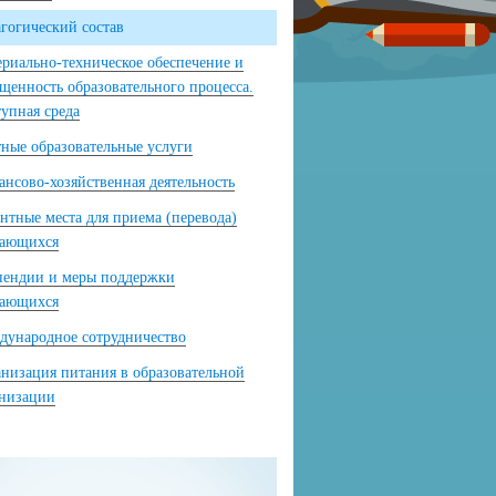
гогический состав
риально-техническое обеспечение и
щенность образовательного процесса.
упная среда
ные образовательные услуги
нсово-хозяйственная деятельность
нтные места для приема (перевода)
чающихся
пендии и меры поддержки
чающихся
ународное сотрудничество
низация питания в образовательной
анизации