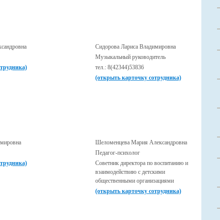
ксандровна
Сидорова Лариса Владимировна
Музыкальный руководитель
отрудника)
тел.: 8(42344)53836
(открыть карточку сотрудника)
имировна
Шеломенцева Мария Александровна
Педагог-психолог
отрудника)
Советник директора по воспитанию и
взаимодействию с детскими
общественными организациями
(открыть карточку сотрудника)