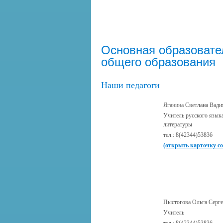
Основная образовате
общего образования
Наши педагоги
Яганина Светлана Вад
Учитель русского язык
литературы
тел.: 8(42344)53836
(открыть карточку с
Пыстогова Ольга Серге
Учитель