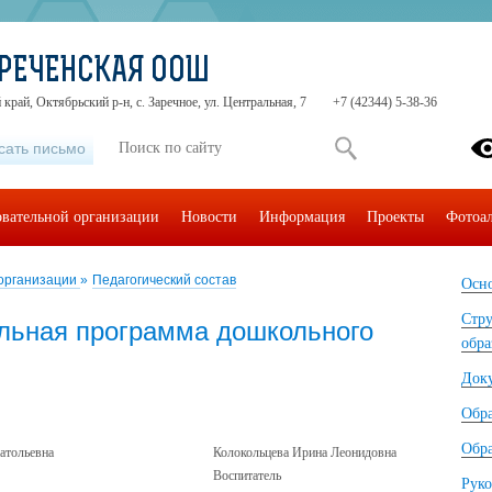
РЕЧЕНСКАЯ ООШ
край, Октябрьский р-н, с. Заречное, ул. Центральная, 7
+7 (42344) 5-38-36
сать письмо
овательной организации
Новости
Информация
Проекты
Фотоа
 организации
»
Педагогический состав
Осно
Стру
льная программа дошкольного
обра
Док
Обр
Обра
атольевна
Колокольцева Ирина Леонидовна
Воспитатель
Руко