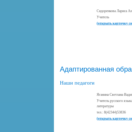
Сидоренкова Лариса Ан
Учитель
(открыть карточку с
Адаптированная обра
Наши педагоги
Яганина Светлана Вад
Учитель русского язык
литературы
тел.: 8(42344)53836
(открыть карточку с