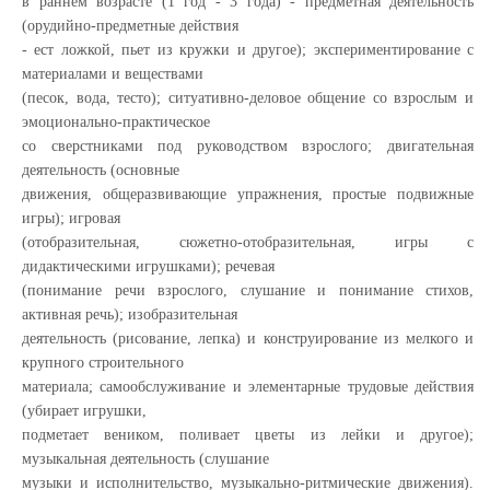
в раннем возрасте (1 год - 3 года) - предметная деятельность
(орудийно-предметные действия
- ест ложкой, пьет из кружки и другое); экспериментирование с
материалами и веществами
(песок, вода, тесто); ситуативно-деловое общение со взрослым и
эмоционально-практическое
со сверстниками под руководством взрослого; двигательная
деятельность (основные
движения, общеразвивающие упражнения, простые подвижные
игры); игровая
(отобразительная, сюжетно-отобразительная, игры с
дидактическими игрушками); речевая
(понимание речи взрослого, слушание и понимание стихов,
активная речь); изобразительная
деятельность (рисование, лепка) и конструирование из мелкого и
крупного строительного
материала; самообслуживание и элементарные трудовые действия
(убирает игрушки,
подметает веником, поливает цветы из лейки и другое);
музыкальная деятельность (слушание
музыки и исполнительство, музыкально-ритмические движения).